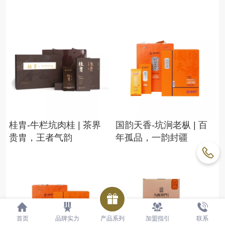
桂胄-牛栏坑肉桂 | 茶界
国韵天香-坑涧老枞 | 百
贵胄，王者气韵
年孤品，一韵封疆
首页
品牌实力
产品系列
加盟指引
联系